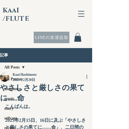
KaaI
/FLUTE
LINEの友達追加
記事
All Posts
Kaai Hashimoto
All Posts
2025年2月20日
やさしさと厳しさの果て
announce
に……命
music
こんばんは。
diary
selfcare
2025年2月15日、16日に及ぶ「やさしさ
と厳しさの果てに……命」、二日間の
recital