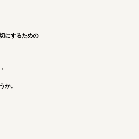
切にするための
・
うか。